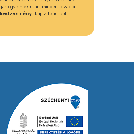
on járó gyermek után, minden további
% kedvezmény
t kap a tandíjból.