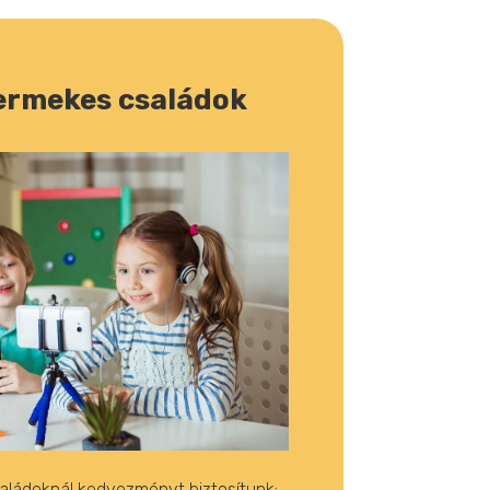
rmekes családok
ládoknál kedvezményt biztosítunk: