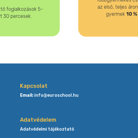
az első, teljes ár
ztő foglalkozások 5-
gyermek
10 
rt 30 percesek.
Kapcsolat
Email:
info@euroschool.hu
Adatvédelem
Adatvédelmi tájékoztató