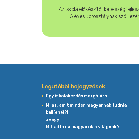
Az iskola előkészítő, képességfejles
6 éves korosztálynak szól, ezé
Legutóbbi bejegyzések
Egy iskolakezdés margójára
Mi az, amit minden magyarnak tudnia
kell(ene)?!
avagy
Mit adtak a magyarok a világnak?