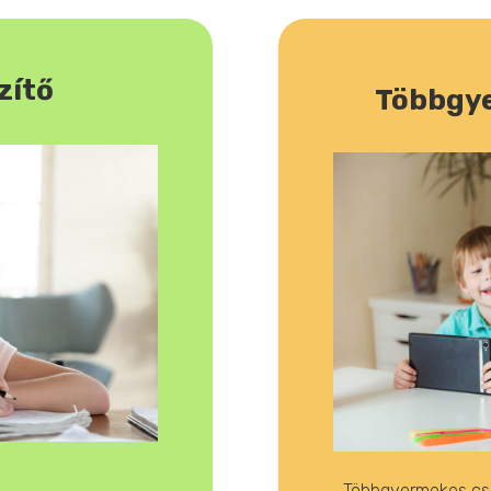
zítő
Többgye
Többgyermekes csa