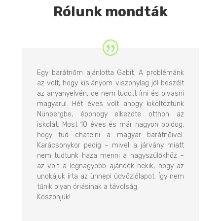
Rólunk mondták
Egy barátnőm ajánlotta Gabit. A problémánk
az volt, hogy kislányom viszonylag jól beszélt
az anyanyelvén, de nem tudott írni és olvasni
magyarul. Hét éves volt ahogy kiköltöztünk
Nünbergbe, épphogy elkezdte otthon az
iskolát. Most 10 éves és már nagyon boldog,
hogy tud chatelni a magyar barátnőivel.
Karácsonykor pedig – mivel a járvány miatt
nem tudtunk haza menni a nagyszülőkhöz –
az volt a legnagyobb ajándék nekik, hogy az
unokájuk írta az ünnepi üdvözlőlapot. Így nem
tűnik olyan óriásinak a távolság.
Köszönjük!