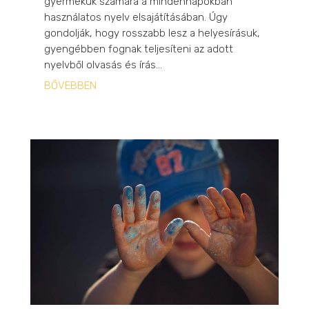
gyermekük számára a mindennapokban
használatos nyelv elsajátításában. Úgy
gondolják, hogy rosszabb lesz a helyesírásuk,
gyengébben fognak teljesíteni az adott
nyelvből olvasás és írás...
BŐVEBBEN