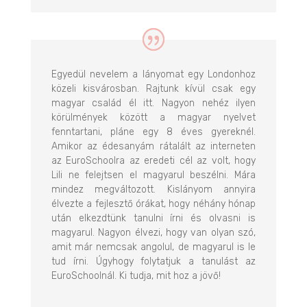
Egyedül nevelem a lányomat egy Londonhoz
közeli kisvárosban. Rajtunk kívül csak egy
magyar család él itt. Nagyon nehéz ilyen
körülmények között a magyar nyelvet
fenntartani, pláne egy 8 éves gyereknél.
Amikor az édesanyám rátalált az interneten
az EuroSchoolra az eredeti cél az volt, hogy
Lili ne felejtsen el magyarul beszélni. Mára
mindez megváltozott. Kislányom annyira
élvezte a fejlesztő órákat, hogy néhány hónap
után elkezdtünk tanulni írni és olvasni is
magyarul. Nagyon élvezi, hogy van olyan szó,
amit már nemcsak angolul, de magyarul is le
tud írni. Úgyhogy folytatjuk a tanulást az
EuroSchoolnál. Ki tudja, mit hoz a jövő!