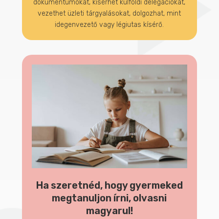
dokumentumokat, kísérhet külföldi delegációkat,
vezethet üzleti tárgyalásokat, dolgozhat, mint
idegenvezető vagy légiutas kísérő.
Ha szeretnéd, hogy gyermeked
megtanuljon írni, olvasni
magyarul!