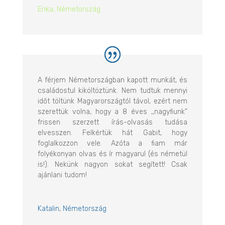
Erika, Németország
A férjem Németországban kapott munkát, és
családostul kiköltöztünk. Nem tudtuk mennyi
időt töltünk Magyarországtól távol, ezért nem
szerettük volna, hogy a 8 éves ,,nagyfiunk”
frissen szerzett írás-olvasás tudása
elvesszen. Felkértük hát Gabit, hogy
foglalkozzon vele. Azóta a fiam már
folyékonyan olvas és ír magyarul (és németül
is!). Nekünk nagyon sokat segített! Csak
ajánlani tudom!
Katalin, Németország