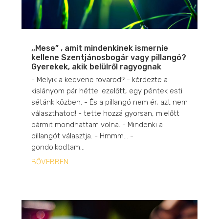
,,Mese” , amit mindenkinek ismernie
kellene Szentjánosbogár vagy pillangó?
Gyerekek, akik belülről ragyognak
- Melyik a kedvenc rovarod? - kérdezte a
kislányom pár héttel ezelőtt, egy péntek esti
sétánk közben. - És a pillangó nem ér, azt nem
választhatod! - tette hozzá gyorsan, mielőtt
bármit mondhattam volna. - Mindenki a
pillangót választja. - Hmmm… -
gondolkodtam...
BŐVEBBEN