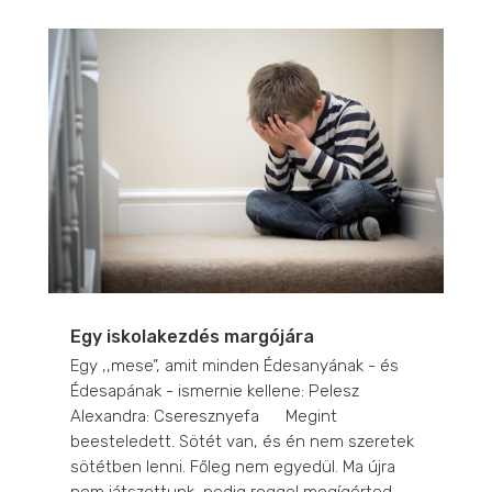
Egy iskolakezdés margójára
Egy ,,mese”, amit minden Édesanyának - és
Édesapának - ismernie kellene: Pelesz
Alexandra: Cseresznyefa Megint
beesteledett. Sötét van, és én nem szeretek
sötétben lenni. Főleg nem egyedül. Ma újra
nem játszottunk, pedig reggel megígérted,