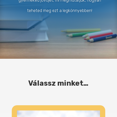
gyermeked jövőjét, mi megmutatjuk, hogyan
teheted meg ezt a legkönnyebben!
Válassz minket…