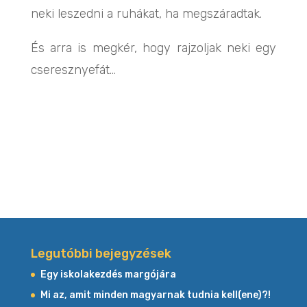
neki leszedni a ruhákat, ha megszáradtak.
És arra is megkér, hogy rajzoljak neki egy
cseresznyefát…
Legutóbbi bejegyzések
Egy iskolakezdés margójára
Mi az, amit minden magyarnak tudnia kell(ene)?!