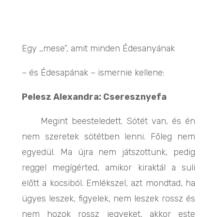
Egy ,,mese”, amit minden Édesanyának
– és Édesapának – ismernie kellene:
Pelesz Alexandra: Cseresznyefa
Megint beesteledett. Sötét van, és én
nem szeretek sötétben lenni. Főleg nem
egyedül. Ma újra nem játszottunk, pedig
reggel megígérted, amikor kiraktál a suli
előtt a kocsiból. Emlékszel, azt mondtad, ha
ügyes leszek, figyelek, nem leszek rossz és
nem hozok rossz jegyeket, akkor este