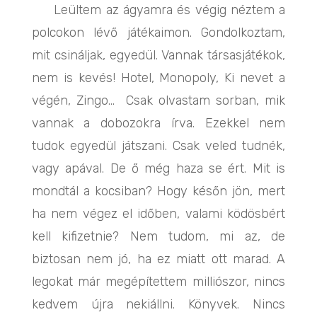
Leültem az ágyamra és végig néztem a
polcokon lévő játékaimon. Gondolkoztam,
mit csináljak, egyedül. Vannak társasjátékok,
nem is kevés! Hotel, Monopoly, Ki nevet a
végén, Zingo… Csak olvastam sorban, mik
vannak a dobozokra írva. Ezekkel nem
tudok egyedül játszani. Csak veled tudnék,
vagy apával. De ő még haza se ért. Mit is
mondtál a kocsiban? Hogy későn jön, mert
ha nem végez el időben, valami ködösbért
kell kifizetnie? Nem tudom, mi az, de
biztosan nem jó, ha ez miatt ott marad. A
legokat már megépítettem milliószor, nincs
kedvem újra nekiállni. Könyvek. Nincs