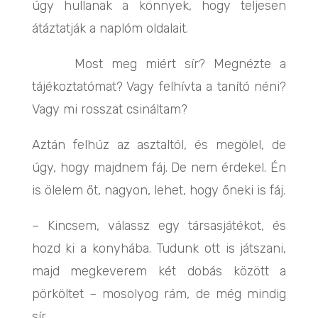
úgy hullanak a könnyek, hogy teljesen
átáztatják a naplóm oldalait.
Most meg miért sír? Megnézte a
tájékoztatómat? Vagy felhívta a tanító néni?
Vagy mi rosszat csináltam?
Aztán felhúz az asztaltól, és megölel, de
úgy, hogy majdnem fáj. De nem érdekel. Én
is ölelem őt, nagyon, lehet, hogy őneki is fáj.
– Kincsem, válassz egy társasjátékot, és
hozd ki a konyhába. Tudunk ott is játszani,
majd megkeverem két dobás között a
pörköltet – mosolyog rám, de még mindig
sír.