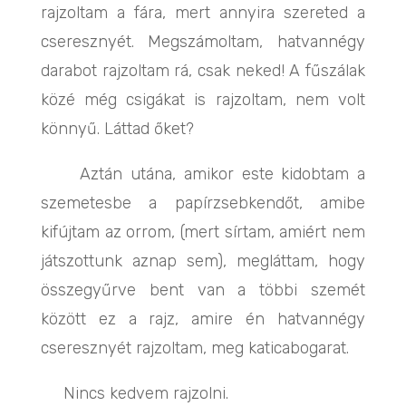
rajzoltam a fára, mert annyira szereted a
cseresznyét. Megszámoltam, hatvannégy
darabot rajzoltam rá, csak neked! A fűszálak
közé még csigákat is rajzoltam, nem volt
könnyű. Láttad őket?
Aztán utána, amikor este kidobtam a
szemetesbe a papírzsebkendőt, amibe
kifújtam az orrom, (mert sírtam, amiért nem
játszottunk aznap sem), megláttam, hogy
összegyűrve bent van a többi szemét
között ez a rajz, amire én hatvannégy
cseresznyét rajzoltam, meg katicabogarat.
Nincs kedvem rajzolni.