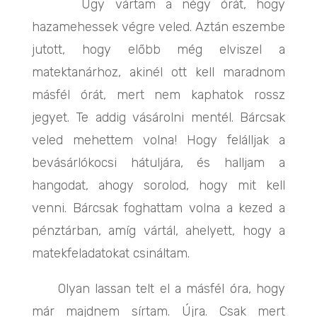
Úgy vártam a négy órát, hogy
hazamehessek végre veled. Aztán eszembe
jutott, hogy előbb még elviszel a
matektanárhoz, akinél ott kell maradnom
másfél órát, mert nem kaphatok rossz
jegyet. Te addig vásárolni mentél. Bárcsak
veled mehettem volna! Hogy felálljak a
bevásárlókocsi hátuljára, és halljam a
hangodat, ahogy sorolod, hogy mit kell
venni. Bárcsak foghattam volna a kezed a
pénztárban, amíg vártál, ahelyett, hogy a
matekfeladatokat csináltam.
Olyan lassan telt el a másfél óra, hogy
már majdnem sírtam. Újra. Csak mert