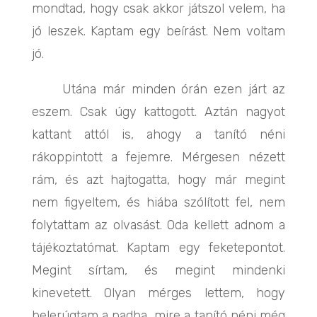
mondtad, hogy csak akkor játszol velem, ha
jó leszek. Kaptam egy beírást. Nem voltam
jó.
Utána már minden órán ezen járt az
eszem. Csak úgy kattogott. Aztán nagyot
kattant attól is, ahogy a tanító néni
rákoppintott a fejemre. Mérgesen nézett
rám, és azt hajtogatta, hogy már megint
nem figyeltem, és hiába szólított fel, nem
folytattam az olvasást. Oda kellett adnom a
tájékoztatómat. Kaptam egy feketepontot.
Megint sírtam, és megint mindenki
kinevetett. Olyan mérges lettem, hogy
belerúgtam a padba, mire a tanító néni még