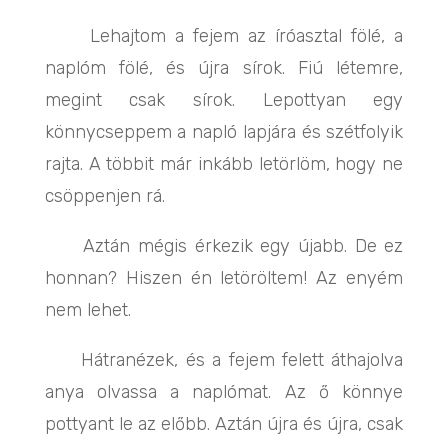
Lehajtom a fejem az íróasztal fölé, a
naplóm fölé, és újra sírok. Fiú létemre,
megint csak sírok. Lepottyan egy
könnycseppem a napló lapjára és szétfolyik
rajta. A többit már inkább letörlöm, hogy ne
csöppenjen rá.
Aztán mégis érkezik egy újabb. De ez
honnan? Hiszen én letöröltem! Az enyém
nem lehet.
Hátranézek, és a fejem felett áthajolva
anya olvassa a naplómat. Az ő könnye
pottyant le az előbb. Aztán újra és újra, csak