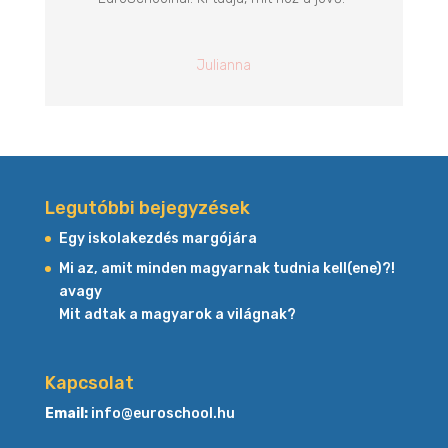
Julianna
Legutóbbi bejegyzések
Egy iskolakezdés margójára
Mi az, amit minden magyarnak tudnia kell(ene)?!
avagy
Mit adtak a magyarok a világnak?
Kapcsolat
Email:
info@euroschool.hu