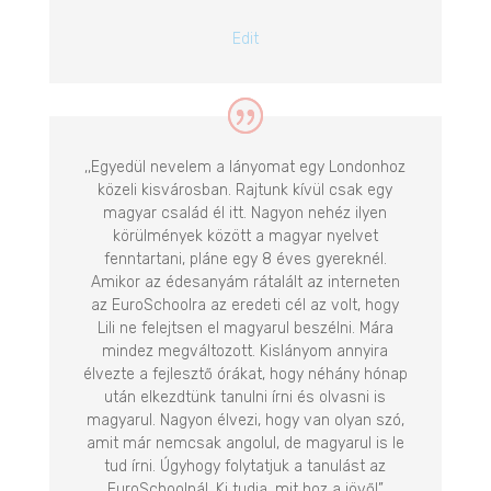
Edit
,,Egyedül nevelem a lányomat egy Londonhoz
közeli kisvárosban. Rajtunk kívül csak egy
magyar család él itt. Nagyon nehéz ilyen
körülmények között a magyar nyelvet
fenntartani, pláne egy 8 éves gyereknél.
Amikor az édesanyám rátalált az interneten
az EuroSchoolra az eredeti cél az volt, hogy
Lili ne felejtsen el magyarul beszélni. Mára
mindez megváltozott. Kislányom annyira
élvezte a fejlesztő órákat, hogy néhány hónap
után elkezdtünk tanulni írni és olvasni is
magyarul. Nagyon élvezi, hogy van olyan szó,
amit már nemcsak angolul, de magyarul is le
tud írni. Úgyhogy folytatjuk a tanulást az
EuroSchoolnál. Ki tudja, mit hoz a jövő!”