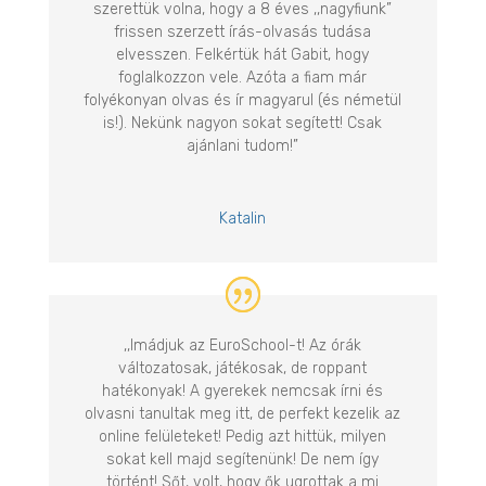
szerettük volna, hogy a 8 éves ,,nagyfiunk”
frissen szerzett írás-olvasás tudása
elvesszen. Felkértük hát Gabit, hogy
foglalkozzon vele. Azóta a fiam már
folyékonyan olvas és ír magyarul (és németül
is!). Nekünk nagyon sokat segített! Csak
ajánlani tudom!”
Katalin
,,Imádjuk az EuroSchool-t! Az órák
változatosak, játékosak, de roppant
hatékonyak! A gyerekek nemcsak írni és
olvasni tanultak meg itt, de perfekt kezelik az
online felületeket! Pedig azt hittük, milyen
sokat kell majd segítenünk! De nem így
történt! Sőt, volt, hogy ők ugrottak a mi