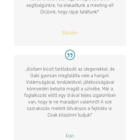
segítségünkre, ha elakadtunk a meeting-el!
Örülünk, hogy rájuk találtunk!”
Mariann
,,Kisfiam kicsit tartózkodó az idegenekkel, de
Gabi gyorsan megtalálta vele a hangot.
Vidámságával, lendületével, játékosságával
könnyedén belopta magát a szívébe. Már a
foglalkozás előtt egy órával teljes izgalomban
van, hogy le ne maradjon valamiről! A sok
szórakozás mellett látványos a fejlődés is.
Csak köszönni tudjuk!”
Klári