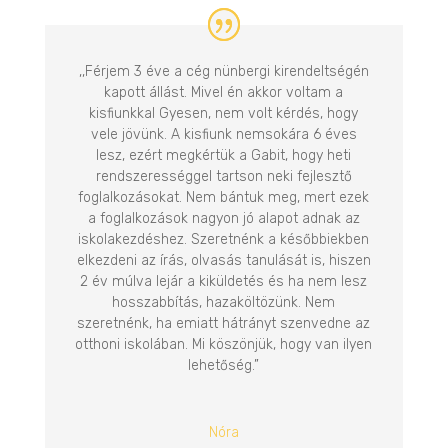
,,Férjem 3 éve a cég nünbergi kirendeltségén
kapott állást. Mivel én akkor voltam a
kisfiunkkal Gyesen, nem volt kérdés, hogy
vele jövünk. A kisfiunk nemsokára 6 éves
lesz, ezért megkértük a Gabit, hogy heti
rendszerességgel tartson neki fejlesztő
foglalkozásokat. Nem bántuk meg, mert ezek
a foglalkozások nagyon jó alapot adnak az
iskolakezdéshez. Szeretnénk a későbbiekben
elkezdeni az írás, olvasás tanulását is, hiszen
2 év múlva lejár a kiküldetés és ha nem lesz
hosszabbítás, hazaköltözünk. Nem
szeretnénk, ha emiatt hátrányt szenvedne az
otthoni iskolában. Mi köszönjük, hogy van ilyen
lehetőség.”
Nóra