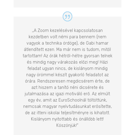
,,A Zoom kezelésével kapcsolatosan
kezdetben volt némi para bennem (nem
vagyok a technika ördöge), de Gabi hamar
átlendített ezen. Ma már nem is tudom, mitől
tartottam! Az órák hétről-hétre gyorsan telnek
és mindig nagy várakozás előzi meg! Házi
feladat ugyan nincs, de kislányom mindig
nagy örömmel készít gyakorló feladatot az
órára. Rendszeresen megdicsérem érte, de
azt hiszem a tanító néni dicsérete és
jutalmazása az igazi motiváló erő. Az elmúlt
egy év, amit az EuroSchoolnál töltöttünk,
nemcsak magyar nyelvtudásunkat erősítette,
de az itteni iskolai teljesítményre is kihatott.
Kislányom nyitottabb és önállóbb lett!
Köszönjük!”