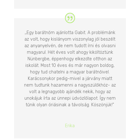
,,Egy barátnőm ajánlotta Gabit. A problémánk
az volt, hogy kislányom viszonylag jól beszélt
az anyanyelvén, de nem tudott írni és olvasni
magyarul. Hét éves volt ahogy kiköltöztünk
Nünbergbe, éppenhogy elkezdte otthon az
iskolát. Most 10 éves és már nagyon boldog,
hogy tud chatelni a magyar barátnőivel.
Karácsonykor pedig-mivel a járvány miatt
nem tudtunk hazamenni a nagyszülőkhöz- az
volt a legnagyobb ajándék nekik, hogy az
unokájuk írta az ünnepi üdvözlőlapot. Így nem
tűnik olyan óriásinak a távolság. Köszönjük!”
Erika