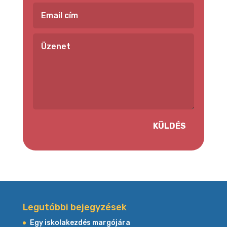
KÜLDÉS
Legutóbbi bejegyzések
Egy iskolakezdés margójára