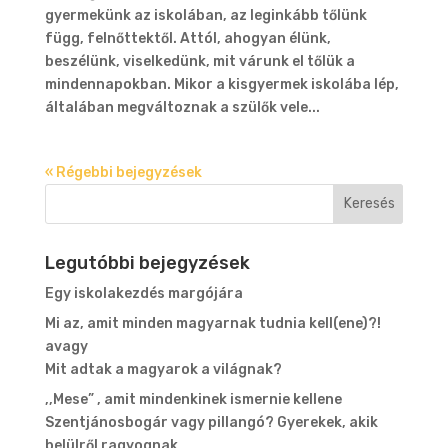
gyermekünk az iskolában, az leginkább tőlünk
függ, felnőttektől. Attól, ahogyan élünk,
beszélünk, viselkedünk, mit várunk el tőlük a
mindennapokban. Mikor a kisgyermek iskolába lép,
általában megváltoznak a szülők vele...
« Régebbi bejegyzések
Legutóbbi bejegyzések
Egy iskolakezdés margójára
Mi az, amit minden magyarnak tudnia kell(ene)?!
avagy
Mit adtak a magyarok a világnak?
,,Mese” , amit mindenkinek ismernie kellene
Szentjánosbogár vagy pillangó? Gyerekek, akik
belülről ragyognak