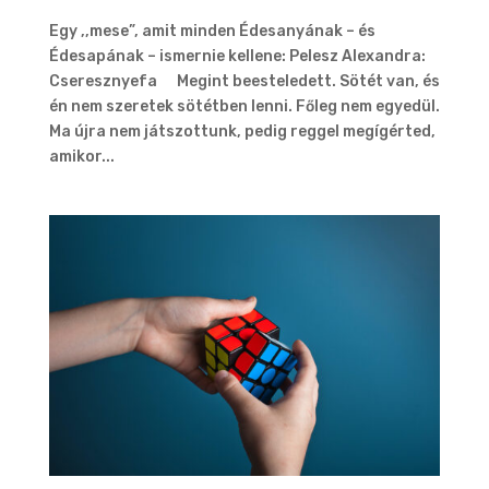
Egy ,,mese”, amit minden Édesanyának – és
Édesapának – ismernie kellene: Pelesz Alexandra:
Cseresznyefa Megint beesteledett. Sötét van, és
én nem szeretek sötétben lenni. Főleg nem egyedül.
Ma újra nem játszottunk, pedig reggel megígérted,
amikor...